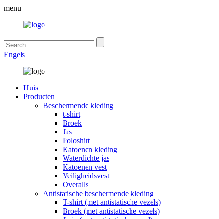
menu
Engels
Huis
Producten
Beschermende kleding
t-shirt
Broek
Jas
Poloshirt
Katoenen kleding
Waterdichte jas
Katoenen vest
Veiligheidsvest
Overalls
Antistatische beschermende kleding
T-shirt (met antistatische vezels)
Broek (met antistatische vezels)