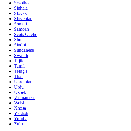
Sesotho
Sinhala
Slovak
Slovenian
Somali
Samoan
Scots Gaelic
Shona
Sindhi
Sundanese
Swahili
Tajik
Tamil
Telugu
Thai
Ukrainian
Urdu
Uzbek
Vietnamese
Welsh
Xhosa
Yiddish
Yoruba
Zulu