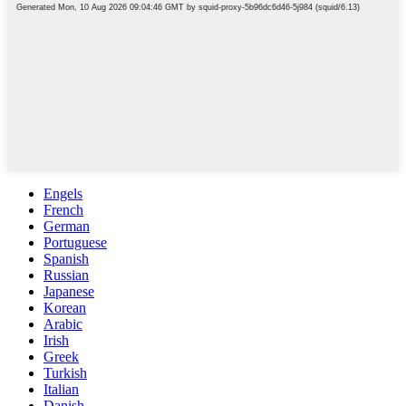
Engels
French
German
Portuguese
Spanish
Russian
Japanese
Korean
Arabic
Irish
Greek
Turkish
Italian
Danish