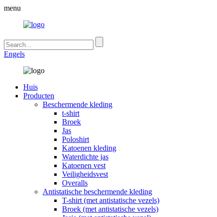
menu
Engels
Huis
Producten
Beschermende kleding
t-shirt
Broek
Jas
Poloshirt
Katoenen kleding
Waterdichte jas
Katoenen vest
Veiligheidsvest
Overalls
Antistatische beschermende kleding
T-shirt (met antistatische vezels)
Broek (met antistatische vezels)