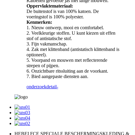
Katoenen gevoerde jas met lange mouwen.
Oppervlaktemateriaal:
De buitenstof is van 100% katoen. De
voeringstof is 100% polyester.
Kenmerken:
1. Nieuw ontwerp, mooi en comfortabel.
2. Veelkleurige stoffen. U kunt kiezen uit effen
stof of antistatische stof.
3. Fijn vakmanschap.
4. Zak met klittenband (antistatisch klittenband is
optioneel).
5. Voorpand en mouwen met reflecterende
strepen of pijpen.
6. Onzichtbare ritssluiting aan de voorkant.
7. Bied aangepaste diensten aan.
onderzoek
detail-
HEBEI FCE SPECIALE BESCHERMINGSKLEDING &