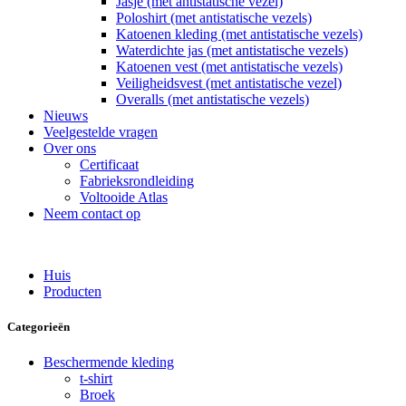
Jasje (met antistatische vezel)
Poloshirt (met antistatische vezels)
Katoenen kleding (met antistatische vezels)
Waterdichte jas (met antistatische vezels)
Katoenen vest (met antistatische vezels)
Veiligheidsvest (met antistatische vezel)
Overalls (met antistatische vezels)
Nieuws
Veelgestelde vragen
Over ons
Certificaat
Fabrieksrondleiding
Voltooide Atlas
Neem contact op
Huis
Producten
Categorieën
Beschermende kleding
t-shirt
Broek