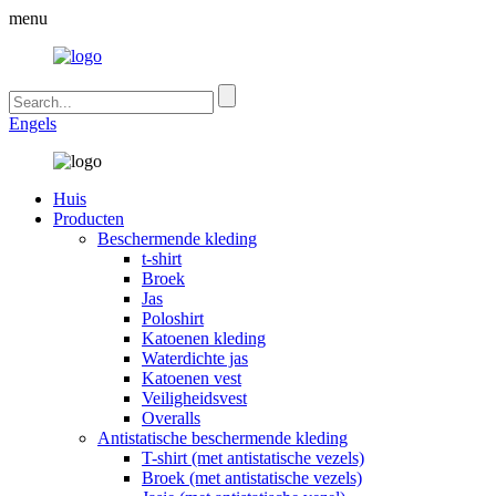
menu
Engels
Huis
Producten
Beschermende kleding
t-shirt
Broek
Jas
Poloshirt
Katoenen kleding
Waterdichte jas
Katoenen vest
Veiligheidsvest
Overalls
Antistatische beschermende kleding
T-shirt (met antistatische vezels)
Broek (met antistatische vezels)